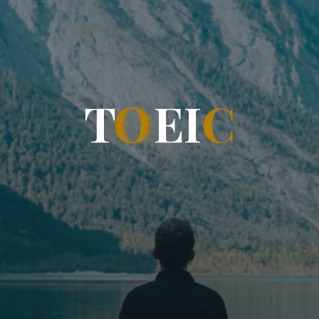
T
O
E
I
C