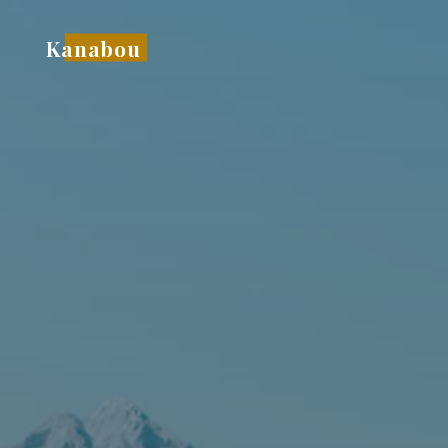
コ
ン
Kanabou
テ
ン
ツ
へ
ス
キ
ッ
プ